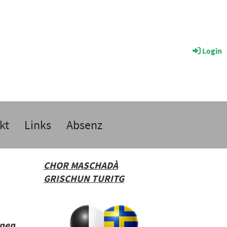
Login
kt
Links
Absenz
CHOR MASCHADÀ
GRISCHUN TURITG
rnen