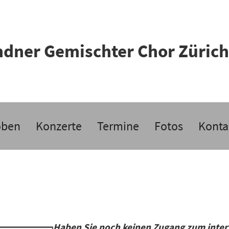
dner Gemischter Chor Zürich
oben
Konzerte
Termine
Fotos
Konta
Haben Sie noch keinen Zugang zum inte