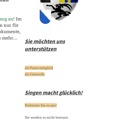
gang an
! Im
n nur für
Dokumente,
 mehr...
Sie möchten uns
unterstützen
als Passivmitglied
als GönnerIn
Singen macht glücklich!
Probieren Sie es aus!
Sie werden es nicht bereuen.